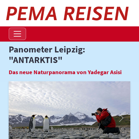
Navigation überspringen
Panometer Leipzig:
"ANTARKTIS"
Das neue Naturpanorama von Yadegar Asisi