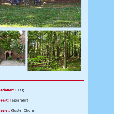
sedauer:
1 Tag
seart:
Tagesfahrt
eziel:
Kloster Chorin