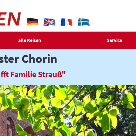
alle Reisen
Service
ster Chorin
fft Familie Strauß"