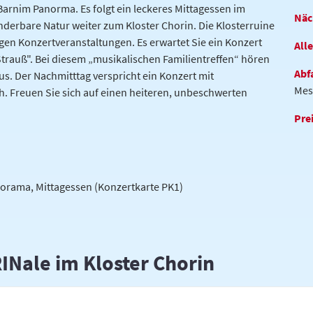
rnim Panorma. Es folgt ein leckeres Mittagessen im
Näc
derbare Natur weiter zum Kloster Chorin. Die Klosterruine
igen Konzertveranstaltungen. Es erwartet Sie ein Konzert
All
 Strauß". Bei diesem „musikalischen Familientreffen“ hören
Abf
s. Der Nachmitttag verspricht ein Konzert mit
Mes
Freuen Sie sich auf einen heiteren, unbeschwerten
Pre
norama, Mittagessen (Konzertkarte PK1)
Nale im Kloster Chorin