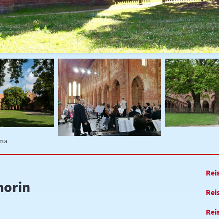
ema
Rei
horin
Rei
Reis