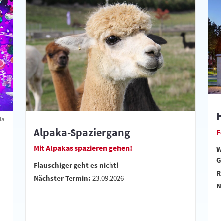
ia
Alpaka-Spaziergang
F
Mit Alpakas spazieren gehen!
W
G
Flauschiger geht es nicht!
R
Nächster Termin:
23.09.2026
N